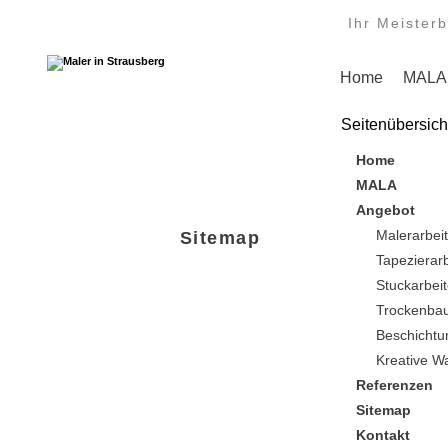
Ihr Meisterb
Home
MALA
Seitenübersich
Home
MALA
Angebot
Malerarbei
Sitemap
Tapezierar
Stuckarbei
Trockenbau
Beschicht
Kreative W
Referenzen
Sitemap
Kontakt